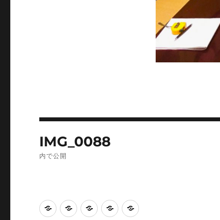
投
IMG_0088
稿
内で公開
ナ
ビ
TOP
賃
NEWS
お
企
ゲ