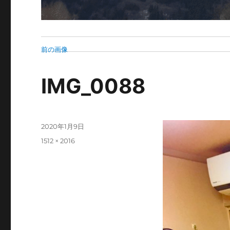
前の画像
IMG_0088
投
2020年1月9日
稿
フ
1512 × 2016
日:
ル
サ
イ
ズ