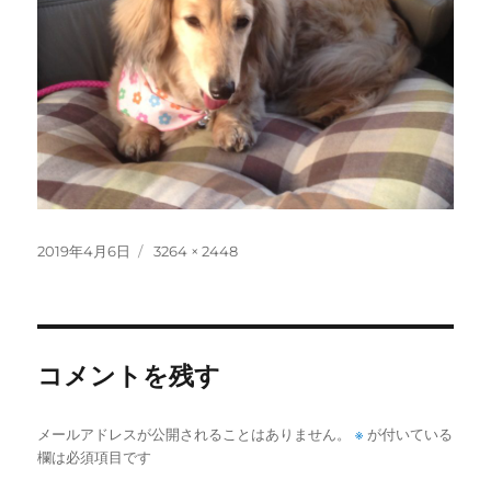
投
フ
2019年4月6日
3264 × 2448
稿
ル
日:
サ
イ
ズ
コメントを残す
メールアドレスが公開されることはありません。
※
が付いている
欄は必須項目です